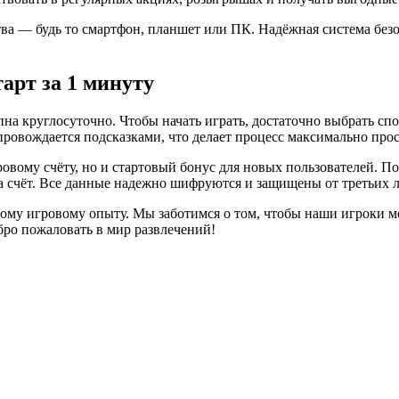
ства — будь то смартфон, планшет или ПК. Надёжная система безо
арт за 1 минуту
упна круглосуточно. Чтобы начать играть, достаточно выбрать сп
ровождается подсказками, что делает процесс максимально про
ровому счёту, но и стартовый бонус для новых пользователей. 
 счёт. Все данные надежно шифруются и защищены от третьих л
ому игровому опыту. Мы заботимся о том, чтобы наши игроки мо
бро пожаловать в мир развлечений!