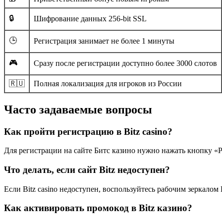
🔒
Шифрование данных 256-bit SSL
🕒
Регистрация занимает не более 1 минуты
🎮
Сразу после регистрации доступно более 3000 слотов
🇷🇺
Полная локализация для игроков из России
Часто задаваемые вопросы
Как пройти регистрацию в Bitz casino?
Для регистрации на сайте Битс казино нужно нажать кнопку «Ре
Что делать, если сайт Bitz недоступен?
Если Bitz casino недоступен, воспользуйтесь рабочим зеркалом
Как активировать промокод в Bitz казино?