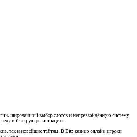
огии, широчайший выбор слотов и непревзойдённую систему
 среду и быструю регистрацию.
ие, так и новейшие тайтлы. В Bitz казино онлайн игроки
 подарки.