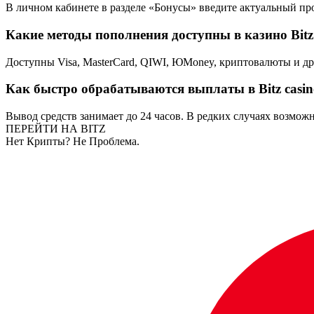
В личном кабинете в разделе «Бонусы» введите актуальный пр
Какие методы пополнения доступны в казино Bitz
Доступны Visa, MasterCard, QIWI, ЮMoney, криптовалюты и д
Как быстро обрабатываются выплаты в Bitz casin
Вывод средств занимает до 24 часов. В редких случаях возмож
ПЕРЕЙТИ НА BITZ
Нет Крипты? Не Проблема.