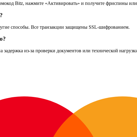
омокод Bitz, нажмите «Активировать» и получите фриспины или
?
ругие способы. Все транзакции защищены SSL-шифрованием.
o?
на задержка из-за проверки документов или технической нагрузк