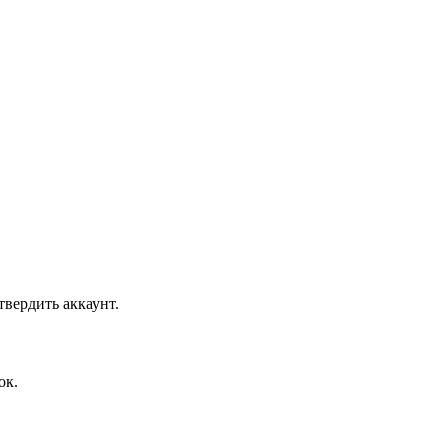
твердить аккаунт.
ок.