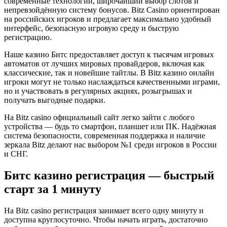
современные технологии, широчайший выбор слотов и
непревзойдённую систему бонусов. Bitz Casino ориентирован
на российских игроков и предлагает максимально удобный
интерфейс, безопасную игровую среду и быструю
регистрацию.
Наше казино Битс предоставляет доступ к тысячам игровых
автоматов от лучших мировых провайдеров, включая как
классические, так и новейшие тайтлы. В Bitz казино онлайн
игроки могут не только наслаждаться качественными играми,
но и участвовать в регулярных акциях, розыгрышах и
получать выгодные подарки.
На Bitz casino официальный сайт легко зайти с любого
устройства — будь то смартфон, планшет или ПК. Надёжная
система безопасности, современная поддержка и наличие
зеркала Bitz делают нас выбором №1 среди игроков в России
и СНГ.
Битс казино регистрация — быстрый
старт за 1 минуту
На Bitz casino регистрация занимает всего одну минуту и
доступна круглосуточно. Чтобы начать играть, достаточно