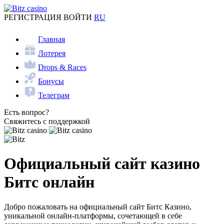
РЕГИСТРАЦИЯ
ВОЙТИ
RU
Главная
Лотерея
Drops & Races
Бонусы
Телеграм
Есть вопрос?
Свяжитесь с поддержкой
Официальный сайт казино
Битс онлайн
Добро пожаловать на официальный сайт Битс Казино,
уникальной онлайн-платформы, сочетающей в себе